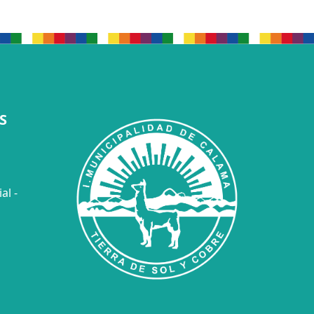
S
al -