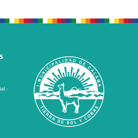
S
al -