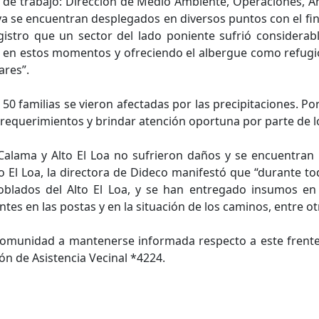
 de trabajo: Dirección de Medio Ambiente, Operaciones, And
 ya se encuentran desplegados en diversos puntos con el fi
gistro que un sector del lado poniente sufrió considera
io en estos momentos y ofreciendo el albergue como refug
ares”.
0 familias se vieron afectadas por las precipitaciones. Por 
requerimientos y brindar atención oportuna por parte de l
e Calama y Alto El Loa no sufrieron daños y se encuentran
to El Loa, la directora de Dideco manifestó que “durante 
oblados del Alto El Loa, y se han entregado insumos en
s en las postas y en la situación de los caminos, entre ot
comunidad a mantenerse informada respecto a este frent
n de Asistencia Vecinal *4224.